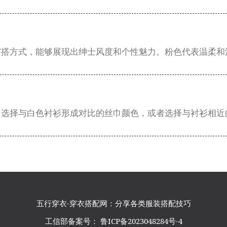
穿搭方式，能够展现出绅士风度和个性魅力。粉色代表温柔和
，选择与白色衬衫形成对比的丝巾颜色，或者选择与衬衫相近
五行穿衣
-穿衣搭配网：分享各类服装搭配技巧
工信部备案号：
鲁ICP备2023048284号-4