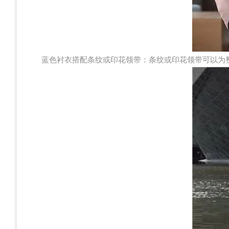
蓝色衬衣搭配条纹或印花领带：条纹或印花领带可以为