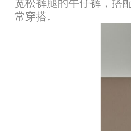
宽松裤腿的牛仔裤，搭
常穿搭。