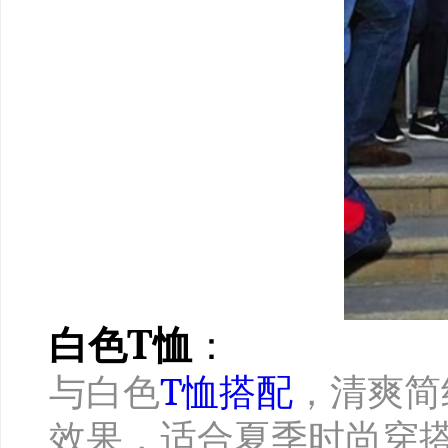
白色T恤
：
与白色
T恤搭配
，清爽简
效果，适合夏季时尚穿